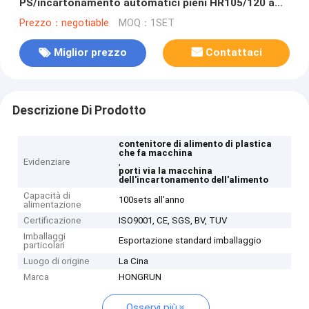
PS/incartonamento automatici pieni HR105/120 a
macchina
Prezzo：negotiable
MOQ：1SET
Miglior prezzo
Contattaci
Descrizione Di Prodotto
contenitore di alimento di plastica
che fa macchina
Evidenziare
,
porti via la macchina
dell'incartonamento dell'alimento
Capacità di
100sets all'anno
alimentazione
Certificazione
ISO9001, CE, SGS, BV, TUV
Imballaggi
Esportazione standard imballaggio
particolari
Luogo di origine
La Cina
Marca
HONGRUN
Osservi più