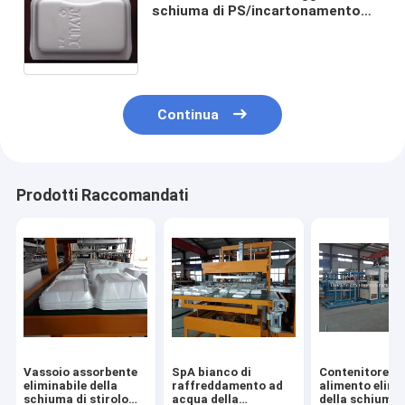
schiuma di PS/incartonamento
automatici pieni HR105/120 a
macchina
Continua
Prodotti Raccomandati
Vassoio assorbente
SpA bianco di
Contenitore di
eliminabile della
raffreddamento ad
alimento elimi
schiuma di stirolo
acqua della
della schiuma