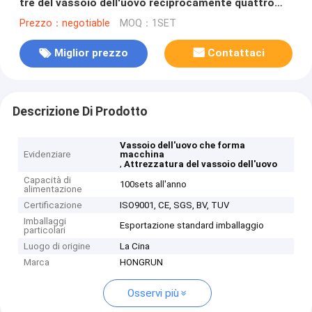
tre del vassoio dell'uovo reciprocamente quattro
linee
Prezzo：negotiable
MOQ：1SET
Miglior prezzo
Contattaci
Descrizione Di Prodotto
Vassoio dell'uovo che forma
Evidenziare
macchina
,
Attrezzatura del vassoio dell'uovo
Capacità di
100sets all'anno
alimentazione
Certificazione
ISO9001, CE, SGS, BV, TUV
Imballaggi
Esportazione standard imballaggio
particolari
Luogo di origine
La Cina
Marca
HONGRUN
Osservi più