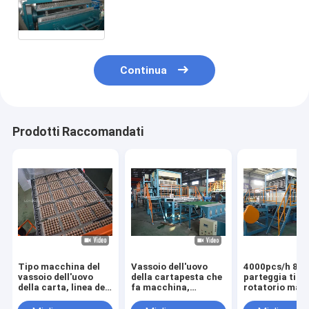
vassoio dell'uovo reciprocamente
quattro linee
Continua
Prodotti Raccomandati
Tipo macchina del
Vassoio dell'uovo
4000pcs/h 8
vassoio dell'uovo
della cartapesta che
parteggia tipo
della carta, linea del
fa macchina,
rotatorio mac
rullo di produzione
scatola delle uova di
automatica de
del vassoio dell'uovo
produzione a
vassoio dell'u