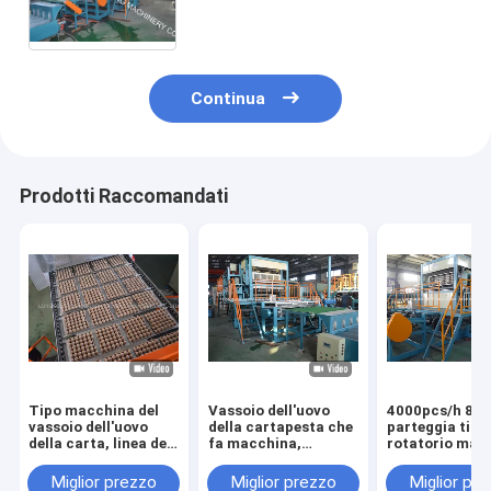
velocità
Continua
Prodotti Raccomandati
Tipo macchina del
Vassoio dell'uovo
4000pcs/h 8
vassoio dell'uovo
della cartapesta che
parteggia tipo
della carta, linea del
fa macchina,
rotatorio mac
rullo di produzione
scatola delle uova di
automatica de
del vassoio dell'uovo
produzione a
vassoio dell'u
Miglior prezzo
Miglior prezzo
Miglior pr